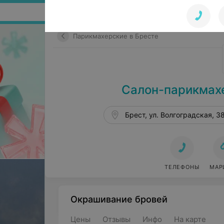
Поиск по сайту
Парикмахерские в Бресте
Салон-парикмахе
Брест, ул. Волгоградская, 3
ТЕЛЕФОНЫ
МАР
Окрашивание бровей
Цены
Отзывы
Инфо
На карте