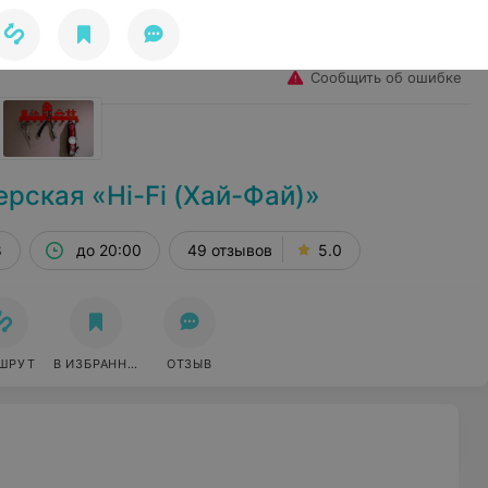
Избранное
Войти
Сообщить об ошибке
рская «Hi-Fi (Хай-Фай)»
8
до 20:00
49 отзывов
5.0
ШРУТ
В ИЗБРАННОЕ
ОТЗЫВ