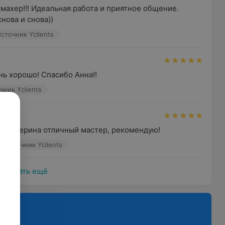
ахер!!! Идеальная работа и приятное общение. 
нова и снова))
сточник Yclients
ень хорошо! Спасибо Анна!!
чник Yclients
) Екатерина отличный мастер, рекомендую!
Источник Yclients
Показать ещё