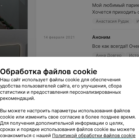
Мой любимый парикм
ов
Хочется приходить с
Анастасия Рудак
И
Аноним
14 февраля 2021
Все как всегда!! Оч
Анна Довгер
Исто
Обработка файлов cookie
Иван
2 февраля 2021
Наш сайт использует файлы cookie для обеспечения
Спасибо за стрижку
удобства пользователей сайта, его улучшения, сбора
Екатерина Павлова
статистики и предоставления персонализированных
рекомендаций.
Вы можете настроить параметры использования файлов
cookie или изменить свое согласие в более позднее время.
Для получения дополнительной информации о целях,
сроках и порядке использования файлов cookie вы можете
Поделитесь
ознакомиться с нашей
Политикой обработки файлов cookie
мнением