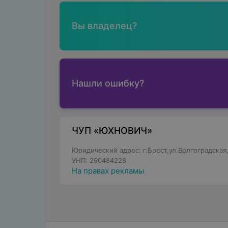
Вы владелец?
Нашли ошибку?
ЧУП «ЮХНОВИЧ»
Юридический адрес: г.Брест,ул.Волгоградская
УНП: 290484228
На правах рекламы