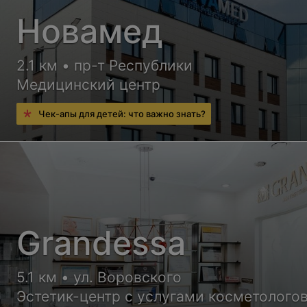
Новамед
2.1 км • пр-т Республики
Медицинский центр
Чек-апы для детей: что важно знать?
Grandessa
5.1 км • ул. Воровского
Эстетик-центр с услугами косметологов