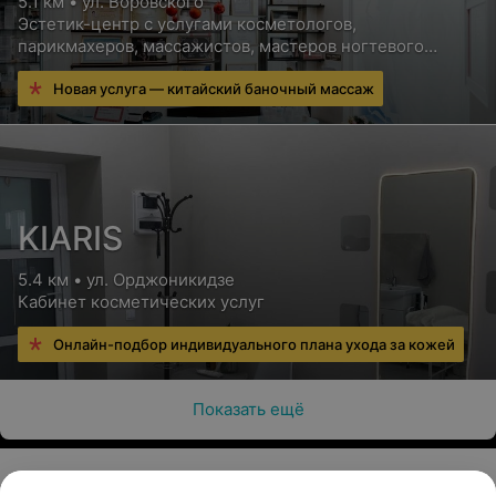
5.1 км • ул. Воровского
Эстетик-центр с услугами косметологов,
парикмахеров, массажистов, мастеров ногтевого
сервиса и других специалистов
Новая услуга — китайский баночный массаж
KIARIS
5.4 км • ул. Орджоникидзе
Кабинет косметических услуг
Онлайн-подбор индивидуального плана ухода за кожей
Показать ещё