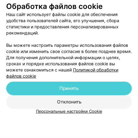
Обработка файлов cookie
О проекте
Новости проекта
Размещение рекламы
Наш сайт использует файлы cookie для обеспечения
Медицинский маркетинг
Публичный договор
удобства пользователей сайта, его улучшения, сбора
Пользовательское соглашение
Способы оплаты
статистики и предоставления персонализированных
рекомендаций.
Вакансии
Партнеры
Написать руководителю 103.by
Вы можете настроить параметры использования файлов
cookie или изменить свое согласие в более позднее время.
Написать в поддержку
Для получения дополнительной информации о целях,
Персональные настройки cookie
сроках и порядке использования файлов cookie вы
Обработка персональных данных
можете ознакомиться с нашей
Политикой обработки
файлов cookie
Принять
Отклонить
ВЫ ВЛАДЕЛЕЦ?
Персональные настройки Cookie
© 2026 ООО «Артокс Лаб», УНП 191700409
| 220012, Республика Беларусь,
г. Минск, улица Толбухина, 2, пом. 16 | help@103.by
Служба поддержки
+375 291212755